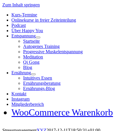
Zum Inhalt springen
Kurs-Termine
Onlinekurse in freier Zeiteinteilung
Podcast
Über Happy You
Entspannung
Startseite
Autogenes Training
Progressive Muskelentspannung
Meditation
Qi Gong
Blog
Ernährung
Intuitives Essen
Ernährungsberatung
Ernährungs-Blog
Kontakt
Instagram
Mitgliederbereich
WooCommerce Warenkorb
Stressmanagement
XYZ
2017-12-11T18:50:31+01:00