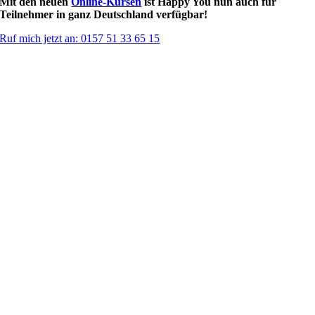
Mit den neuen
Online-Kursen
ist Happy You nun auch für
Teilnehmer in ganz Deutschland verfügbar!
Ruf mich jetzt an: 0157 51 33 65 15