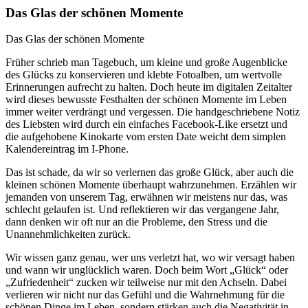
Das Glas der schönen Momente
Das Glas der schönen Momente
Früher schrieb man Tagebuch, um kleine und große Augenblicke
des Glücks zu konservieren und klebte Fotoalben, um wertvolle
Erinnerungen aufrecht zu halten. Doch heute im digitalen Zeitalter
wird dieses bewusste Festhalten der schönen Momente im Leben
immer weiter verdrängt und vergessen. Die handgeschriebene Notiz
des Liebsten wird durch ein einfaches Facebook-Like ersetzt und
die aufgehobene Kinokarte vom ersten Date weicht dem simplen
Kalendereintrag im I-Phone.
Das ist schade, da wir so verlernen das große Glück, aber auch die
kleinen schönen Momente überhaupt wahrzunehmen. Erzählen wir
jemanden von unserem Tag, erwähnen wir meistens nur das, was
schlecht gelaufen ist. Und reflektieren wir das vergangene Jahr,
dann denken wir oft nur an die Probleme, den Stress und die
Unannehmlichkeiten zurück.
Wir wissen ganz genau, wer uns verletzt hat, wo wir versagt haben
und wann wir unglücklich waren. Doch beim Wort „Glück“ oder
„Zufriedenheit“ zucken wir teilweise nur mit den Achseln. Dabei
verlieren wir nicht nur das Gefühl und die Wahrnehmung für die
schönen Dinge im Leben, sondern stärken auch die Negativität in