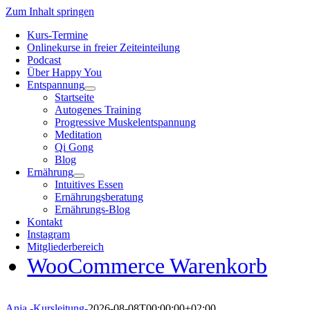
Zum Inhalt springen
Kurs-Termine
Onlinekurse in freier Zeiteinteilung
Podcast
Über Happy You
Entspannung
Startseite
Autogenes Training
Progressive Muskelentspannung
Meditation
Qi Gong
Blog
Ernährung
Intuitives Essen
Ernährungsberatung
Ernährungs-Blog
Kontakt
Instagram
Mitgliederbereich
WooCommerce Warenkorb
Anja -Kursleitung-
2026-08-08T00:00:00+02:00