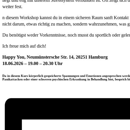
liegt und eng mit unserem Stresssystem verbunden ist. Oft zeigt sich
weiter fest.
n diesem Workshop kannst du in einem sicheren Raum sanft Kontakt 
nicht darum, etwas richtig zu machen, sondern wahrzunehmen, was ger
Du benötigst weder Vorkenntnisse, noch musst du sportlich oder gelen
Ich freue mich auf dich!
Happy You, Neumünstersche Str. 14, 20251 Hamburg
18
.0
6
.2026 –
19.
00
–
20
.
3
0 Uhr
Da in diesem Kurs körperlich gespeicherte Spannungen und Emotionen angesprochen werden kö
Panikattacken oder einer schweren psychischen Erkrankung in Behandlung bist, besprich bitt