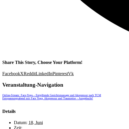
Share This Story, Choose Your Platform!
Facebook
X
Reddit
LinkedIn
Pinterest
Vk
Veranstaltung-Navigation
Online-Stream: Face-Yoga – Entgiftende Gesichtsmassage und Akupressur nach TCM
Entspannungsabend mit Face Yoga, Akupressur und Traumreise – Ausgebucht!
Details
Datum:
18. Juni
Zeit: